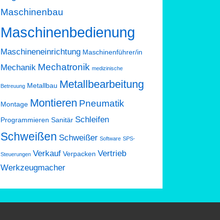
Maschinenbau
Maschinenbedienung
Maschineneinrichtung
Maschinenführer/in
Mechatronik
Mechanik
medizinische
Metallbearbeitung
Metallbau
Betreuung
Montieren
Pneumatik
Montage
Schleifen
Programmieren
Sanitär
Schweißen
Schweißer
Software
SPS-
Verkauf
Vertrieb
Verpacken
Steuerungen
Werkzeugmacher