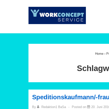
↓
Zum
Main
Inhalt
Navig
Home
›
P
Schlagw
Speditionskaufmann/-frau
By
Redaktion1 BaSa
Posted on
20. Juni 201