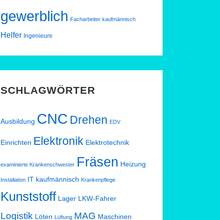
gewerblich
Facharbeiter kaufmännisch
Helfer
Ingenieure
SCHLAGWÖRTER
CNC
Drehen
Ausbildung
EDV
Elektronik
Einrichten
Elektrotechnik
Fräsen
Heizung
examinierte Krankenschwester
IT
kaufmännisch
Installation
Krankenpflege
Kunststoff
Lager
LKW-Fahrer
Logistik
MAG
Löten
Maschinen
Lüftung