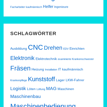
Helfer
Ingenieure
Facharbeiter kaufmännisch
SCHLAGWÖRTER
CNC
Drehen
Ausbildung
Einrichten
EDV
Elektronik
Elektrotechnik
examinierte Krankenschwester
Fräsen
Heizung
IT
kaufmännisch
Installation
Kunststoff
Lager
LKW-Fahrer
Krankenpflege
Logistik
MAG
Löten
Maschinen
Lüftung
Maschinenbau
Maschinenbedienung