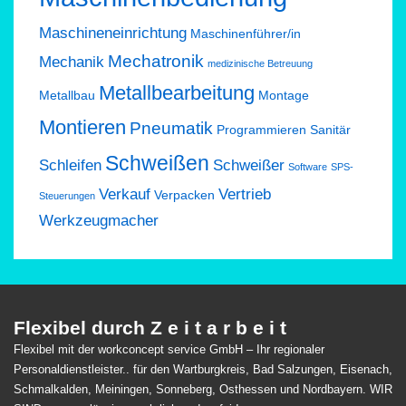
Maschineneinrichtung
Maschinenführer/in
Mechatronik
Mechanik
medizinische Betreuung
Metallbearbeitung
Metallbau
Montage
Montieren
Pneumatik
Programmieren
Sanitär
Schweißen
Schleifen
Schweißer
Software
SPS-
Verkauf
Vertrieb
Verpacken
Steuerungen
Werkzeugmacher
Flexibel durch Z e i t a r b e i t
Flexibel mit der workconcept service GmbH – Ihr regionaler
Personaldienstleister.. für den Wartburgkreis, Bad Salzungen, Eisenach,
Schmalkalden, Meiningen, Sonneberg, Osthessen und Nordbayern. WIR