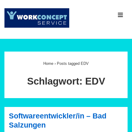
↓
Zum
ME
Inhalt
Main
Navigation
Home
›
Posts tagged EDV
Schlagwort:
EDV
Softwareentwickler/in – Bad
Salzungen