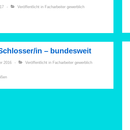
017
Veröffentlicht in
Facharbeiter gewerblich
Schlosser/in – bundesweit
er 2016
Veröffentlicht in
Facharbeiter gewerblich
ißen