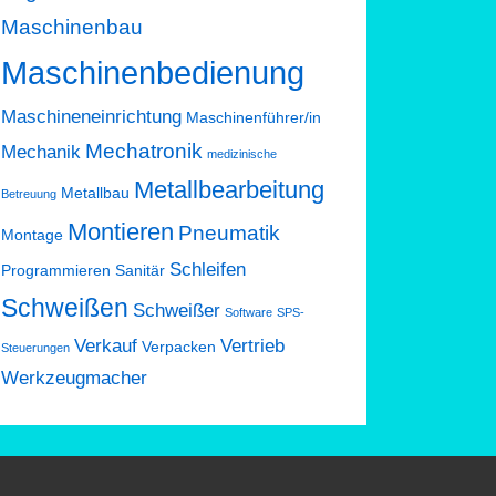
Maschinenbau
Maschinenbedienung
Maschineneinrichtung
Maschinenführer/in
Mechatronik
Mechanik
medizinische
Metallbearbeitung
Metallbau
Betreuung
Montieren
Pneumatik
Montage
Schleifen
Programmieren
Sanitär
Schweißen
Schweißer
Software
SPS-
Verkauf
Vertrieb
Verpacken
Steuerungen
Werkzeugmacher