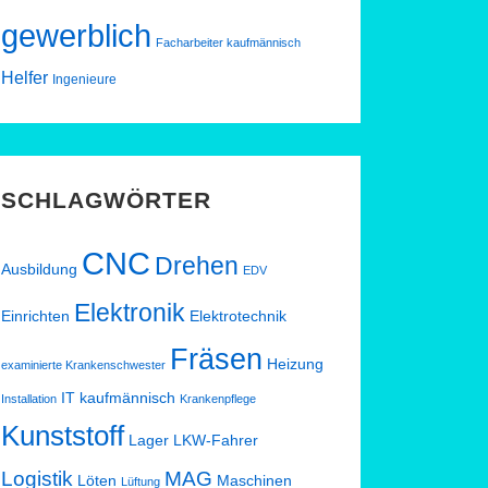
gewerblich
Facharbeiter kaufmännisch
Helfer
Ingenieure
SCHLAGWÖRTER
CNC
Drehen
Ausbildung
EDV
Elektronik
Einrichten
Elektrotechnik
Fräsen
Heizung
examinierte Krankenschwester
IT
kaufmännisch
Installation
Krankenpflege
Kunststoff
Lager
LKW-Fahrer
Logistik
MAG
Löten
Maschinen
Lüftung