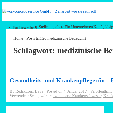
↓
Zum
Inhalt
Main
Stellenangebote
Für Unternehmen
Kopfgeldjäg
Für Bewerber
Navigation
Home
›
Posts tagged medizinische Betreuung
Schlagwort:
medizinische B
Gesundheits- und Krankenpfleger/in – 
By
Redaktion1 BaSa
Posted on
4. Januar 2017
Veröffentlicht
Verwendete Schlagwörter:
examinierte Krankenschwester
,
Krank