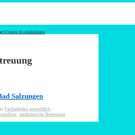
er
Unsere Kontaktdaten
etreuung
Bad Salzungen
 in
Facharbeiter gewerblich
enpflege
,
medizinische Betreuung