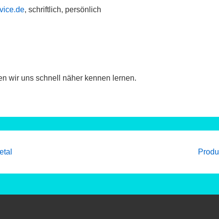
vice.de
, schriftlich, persönlich
en wir uns schnell näher kennen lernen.
Next
etal
Produk
Post
is