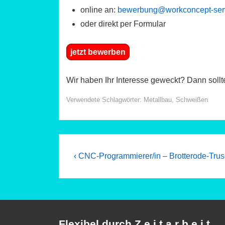
online an:
bewerbung@workconcept-ser
oder direkt per Formular
jetzt bewerben
Wir haben Ihr Interesse geweckt? Dann sollt
Verwendete Schlagwörter:
Metallbau
,
Schweißen
Beitragsnavigation
Previous
‹ CNC-Programmierer/in – Brotterode-Trus
Post
is
Flexibel durch Z e i t a r b e i t