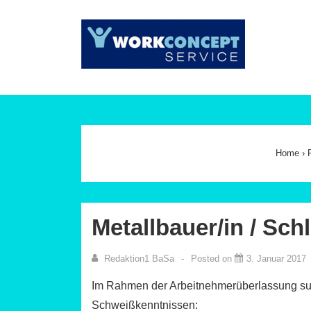
↓
Zum
Main
Inhalt
Navig
Home
›
Metallbauer/in / Sc
Redaktion1 BaSa
Posted on
3. Januar 2017
Im Rahmen der Arbeitnehmerüberlassung suche
Schweißkenntnissen: