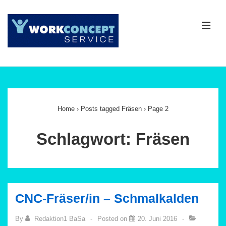
↓
Zum
ME
Inhalt
Main
Navigation
Home
›
Posts tagged Fräsen
›
Page 2
Schlagwort:
Fräsen
CNC-Fräser/in – Schmalkalden
By
Redaktion1 BaSa
Posted on
20. Juni 2016