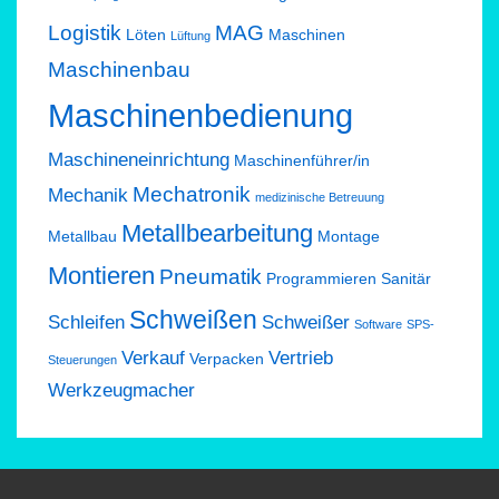
Logistik
MAG
Löten
Maschinen
Lüftung
Maschinenbau
Maschinenbedienung
Maschineneinrichtung
Maschinenführer/in
Mechatronik
Mechanik
medizinische Betreuung
Metallbearbeitung
Metallbau
Montage
Montieren
Pneumatik
Programmieren
Sanitär
Schweißen
Schleifen
Schweißer
Software
SPS-
Verkauf
Vertrieb
Verpacken
Steuerungen
Werkzeugmacher