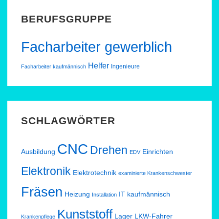
BERUFSGRUPPE
Facharbeiter gewerblich
Helfer
Ingenieure
Facharbeiter kaufmännisch
SCHLAGWÖRTER
CNC
Drehen
Ausbildung
Einrichten
EDV
Elektronik
Elektrotechnik
examinierte Krankenschwester
Fräsen
Heizung
IT
kaufmännisch
Installation
Kunststoff
Lager
LKW-Fahrer
Krankenpflege