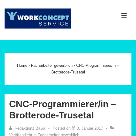
↓
Zum
ME
Inhalt
Main
Navigation
Home
›
Facharbeiter gewerblich
›
CNC-Programmierer/in –
Brotterode-Trusetal
CNC-Programmierer/in –
Brotterode-Trusetal
Redaktion1 BaSa
Posted on
3. Januar 2017
Veröffentlicht in
Facharbeiter gewerblich