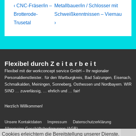
Beitragsnavigation
Previous
Next
‹ CNC-Fräser/in –
Metallbauer/in / Schlosser mit
Post
Post
Brotterode-
Schweißkenntnissen – Viernau
is
is
Trusetal
›
Flexibel durch Z e i t a r b e i t
Flexibel mit der workconcept service GmbH – Ihr regionaler
Personaldienstleister.. für den Wartburgkreis, Bad Salzungen, Eisenach,
Schmalkalden, Meiningen, Sonneberg, Osthessen und Nordbayern. WIR
SIND … zuverlässig, … ehrlich und … fair!
Herzlich Willkommen!
Footer-
Unsere Kontaktdaten
Impressum
Datenschutzerklärung
Allgemeine Geschäftsbedingungen (AGB)
Menü
Cookies erleichtern die Bereitstellung unserer Dienste.