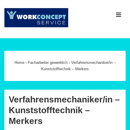
↓
Zum
ME
Inhalt
Main
Navigation
Home
›
Facharbeiter gewerblich
›
Verfahrensmechaniker/in –
Kunststofftechnik – Merkers
Verfahrensmechaniker/in –
Kunststofftechnik –
Merkers