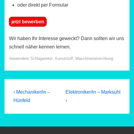
oder direkt per Formular
jetzt bewerben
Wir haben Ihr Interesse geweckt? Dann sollten wir uns
schnell näher kennen lernen.
Verwendete Schlagwörter:
Kunststoff
,
Maschineneinrichtung
Beitragsnavigation
Previous
Next
‹ Mechaniker/in –
Elektroniker/in – Marksuhl
Post
Post
Hünfeld
›
is
is