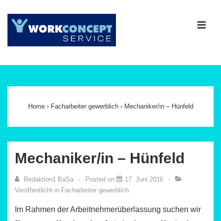
↓
Zum
ME
Inhalt
Main
Navigation
Home
›
Facharbeiter gewerblich
›
Mechaniker/in – Hünfeld
Mechaniker/in – Hünfeld
Redaktion1 BaSa
Posted on
17. Juni 2016
Veröffentlicht in
Facharbeiter gewerblich
Im Rahmen der Arbeitnehmerüberlassung suchen wir