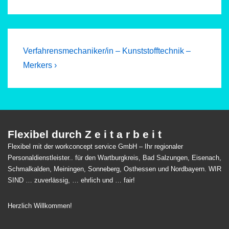
Beitragsnavigation
Next
Verfahrensmechaniker/in – Kunststofftechnik –
Post
Merkers ›
is
Flexibel durch Z e i t a r b e i t
Flexibel mit der workconcept service GmbH – Ihr regionaler
Personaldienstleister.. für den Wartburgkreis, Bad Salzungen, Eisenach,
Schmalkalden, Meiningen, Sonneberg, Osthessen und Nordbayern. WIR
SIND … zuverlässig, … ehrlich und … fair!
Herzlich Willkommen!