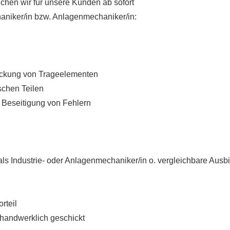
hen wir für unsere Kunden ab sofort
haniker/in bzw. Anlagenmechaniker/in:
ackung von Trageelementen
schen Teilen
 Beseitigung von Fehlern
ls Industrie- oder Anlagenmechaniker/in o. vergleichbare Ausb
rteil
 handwerklich geschickt