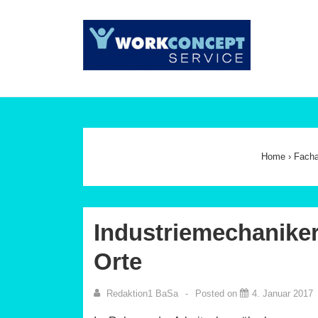
↓
Zum
Main
Inhalt
Navig
Home
›
Facha
Industriemechaniker
Orte
Redaktion1 BaSa
Posted on
4. Januar 2017