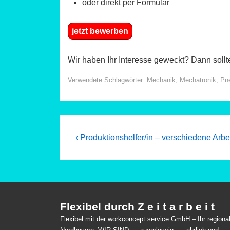
oder direkt per Formular
jetzt bewerben
Wir haben Ihr Interesse geweckt? Dann sollt
Verwendete Schlagwörter:
Mechanik
,
Mechatronik
,
Pn
Beitragsnavigation
Previous
‹ Produktionshelfer/in – verschiedene Arbe
Post
is
Flexibel durch Z e i t a r b e i t
Flexibel mit der workconcept service GmbH – Ihr region