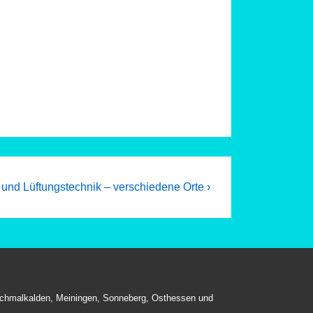
und Lüftungstechnik – verschiedene Orte ›
, Schmalkalden, Meiningen, Sonneberg, Osthessen und