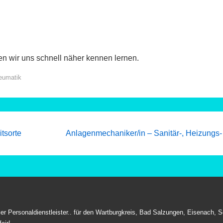
en wir uns schnell näher kennen lernen.
eumatik
Next
itsorte
Anlagenmechaniker/in – Sanitär-, Heizungs- 
Post
is
aler Personaldienstleister.. für den Wartburgkreis, Bad Salzungen, Eisenach