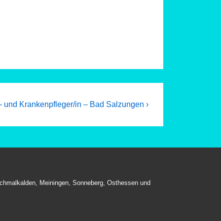
 und Krankenpfleger/in – Bad Salzungen ›
, Schmalkalden, Meiningen, Sonneberg, Osthessen und