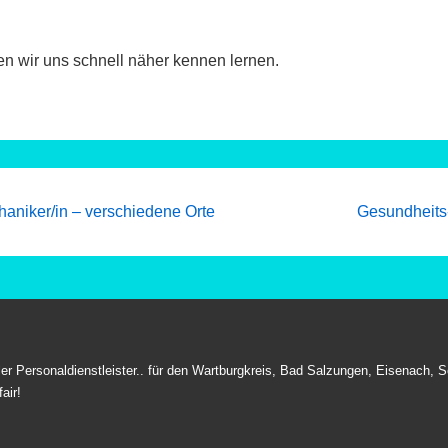
en wir uns schnell näher kennen lernen.
Next
haniker/in – verschiedene Orte
Gesundheits-
Post
is
aler Personaldienstleister.. für den Wartburgkreis, Bad Salzungen, Eisenach
air!