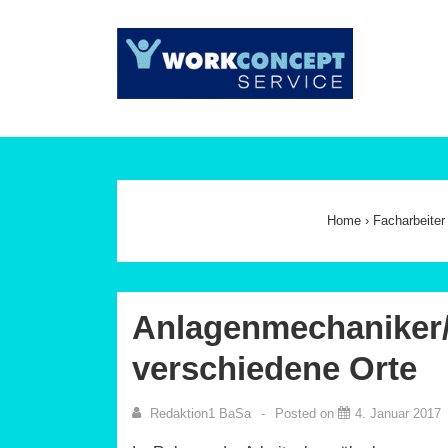
↓
Zum
Main
Inhalt
Navig
Home
›
Facharbeiter
Anlagenmechaniker/i
verschiedene Orte
Redaktion1 BaSa
Posted on
4. Januar 2017