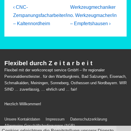
Beitragsnavigation
Previous
Next
‹ CNC-
Werkzeugmechaniker
Post
Post
Zerspanungsfacharbeiter/in
o. Werkzeugmacher/in
is
is
– Kaltennordheim
– Empfertshausen ›
Flexibel durch Z e i t a r b e i t
Flexibel mit der workconcept service GmbH – Ihr regionaler
Personaldienstleister.. für den Wartburgkreis, Bad Salzungen, Eisenach,
Schmalkalden, Meiningen, Sonneberg, Osthessen und Nordbayern. WIR
SIND … zuverlässig, … ehrlich und … fair!
Herzlich Willkommen!
Footer-
Unsere Kontaktdaten
Impressum
Datenschutzerklärung
Allgemeine Geschäftsbedingungen (AGB)
Menü
Cookies erleichtern die Bereitstellung unserer Dienste.