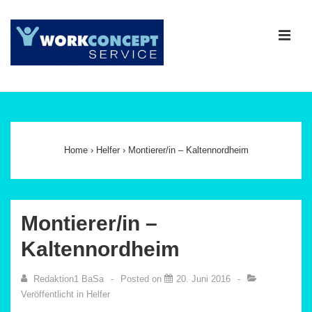
↓
Zum
ME
Inhalt
Main
Navigation
Home
›
Helfer
›
Montierer/in – Kaltennordheim
Montierer/in –
Kaltennordheim
Redaktion1 BaSa
Posted on
20. Juni 2016
Veröffentlicht in
Helfer