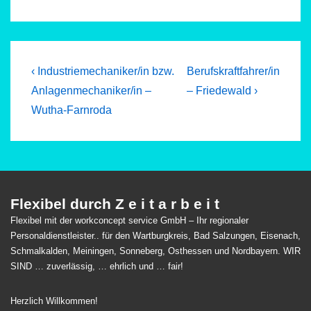
Beitragsnavigation
Previous
Next
‹ Industriemechaniker/in bzw.
Berufskraftfahrer/in
Post
Post
Anlagenmechaniker/in –
– Friedewald ›
is
is
Wutha-Farnroda
Flexibel durch Z e i t a r b e i t
Flexibel mit der workconcept service GmbH – Ihr regionaler
Personaldienstleister.. für den Wartburgkreis, Bad Salzungen, Eisenach,
Schmalkalden, Meiningen, Sonneberg, Osthessen und Nordbayern. WIR
SIND … zuverlässig, … ehrlich und … fair!
Herzlich Willkommen!