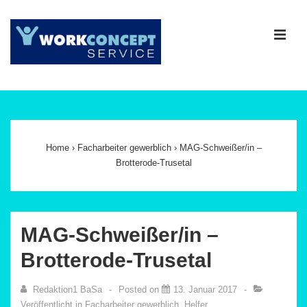
↓
Zum
ME
Inhalt
Main
Navigation
Home
›
Facharbeiter gewerblich
›
MAG-Schweißer/in –
Brotterode-Trusetal
MAG-Schweißer/in –
Brotterode-Trusetal
Redaktion1 BaSa
Posted on
13. Januar 2017
Veröffentlicht in
Facharbeiter gewerblich
,
Helfer