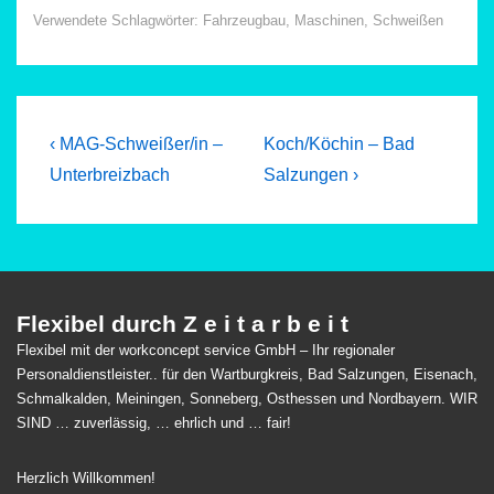
Verwendete Schlagwörter:
Fahrzeugbau
,
Maschinen
,
Schweißen
Beitragsnavigation
Previous
Next
‹ MAG-Schweißer/in –
Koch/Köchin – Bad
Post
Post
Unterbreizbach
Salzungen ›
is
is
Flexibel durch Z e i t a r b e i t
Flexibel mit der workconcept service GmbH – Ihr regionaler
Personaldienstleister.. für den Wartburgkreis, Bad Salzungen, Eisenach,
Schmalkalden, Meiningen, Sonneberg, Osthessen und Nordbayern. WIR
SIND … zuverlässig, … ehrlich und … fair!
Herzlich Willkommen!