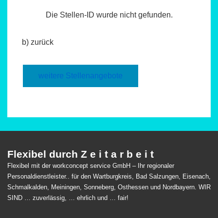
Die Stellen-ID wurde nicht gefunden.
b) zurück
weitere Stellenangebote
Flexibel durch Z e i t a r b e i t
Flexibel mit der workconcept service GmbH – Ihr regionaler
Personaldienstleister.. für den Wartburgkreis, Bad Salzungen, Eisenach,
Schmalkalden, Meiningen, Sonneberg, Osthessen und Nordbayern. WIR
SIND … zuverlässig, … ehrlich und … fair!