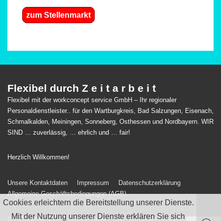
zum Stellenmarkt
Flexibel durch Z e i t a r b e i t
Flexibel mit der workconcept service GmbH – Ihr regionaler
Personaldienstleister.. für den Wartburgkreis, Bad Salzungen, Eisenach,
Schmalkalden, Meiningen, Sonneberg, Osthessen und Nordbayern. WIR
SIND … zuverlässig, … ehrlich und … fair!
Herzlich Willkommen!
Footer-
Unsere Kontaktdaten
Impressum
Datenschutzerklärung
Allgemeine Geschäftsbedingungen (AGB)
Menü
Cookies erleichtern die Bereitstellung unserer Dienste.
Mit der Nutzung unserer Dienste erklären Sie sich
© 2026
workconcept service GmbH, Bad Salzungen
| Powered by